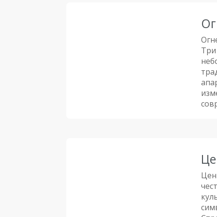
Ог
Огн
Три
неб
тра
апа
изм
сов
Це
Цен
чес
кул
сим