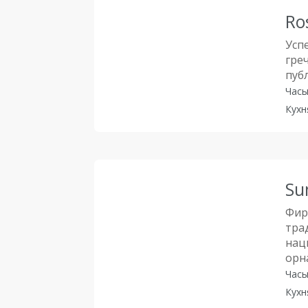
Ro
Усп
гре
пуб
Часы
Кухн
Su
Фир
тра
нац
орн
Часы
Кухн