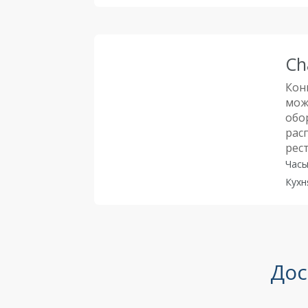
Ch
Кон
мож
обо
рас
рес
Часы
Кухн
Дос