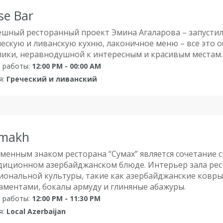
se Bar
ешный ресторанный проект Эмина Агаларова – запустил
ческую и ливанскую кухню, лаконичное меню – все это 
лики, неравнодушной к интересным и красивым местам.
 работы:
12:00 PM - 00:00 AM
я:
Греческий и ливанский
makh
менным знаком ресторана “Сумах” является сочетание 
диционном азербайджанском блюде. Интерьер зала рес
иональной культуры, такие как азербайджанские ковры
аментами, бокалы армуду и глиняные абажуры.
 работы:
12:00 PM - 11:30 PM
я:
Local Azerbaijan