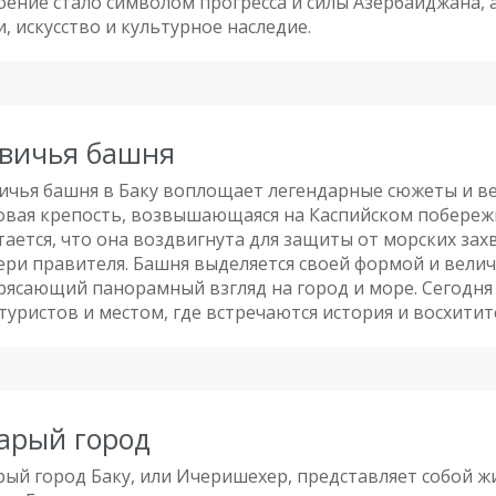
оение стало символом прогресса и силы Азербайджана, а
, искусство и культурное наследие.
вичья башня
ичья башня в Баку воплощает легендарные сюжеты и ве
овая крепость, возвышающаяся на Каспийском побережье
тается, что она воздвигнута для защиты от морских захв
ери правителя. Башня выделяется своей формой и вели
рясающий панорамный взгляд на город и море. Сегодня 
 туристов и местом, где встречаются история и восхити
арый город
рый город Баку, или Ичеришехер, представляет собой 