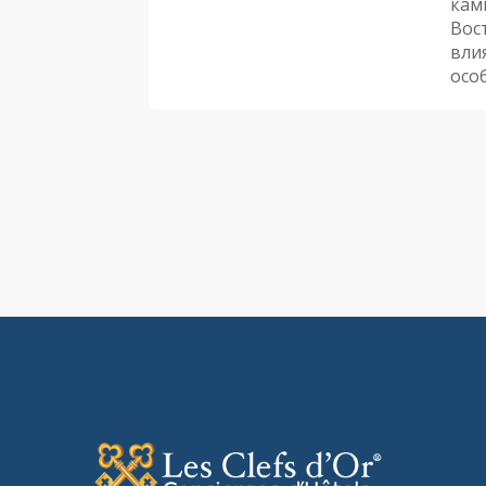
кам
Вос
вли
осо