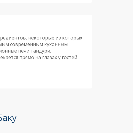
гредиентов, некоторые из которых
самым современным кухонным
ионные печи тандури,
кается прямо на глазах у гостей
Баку