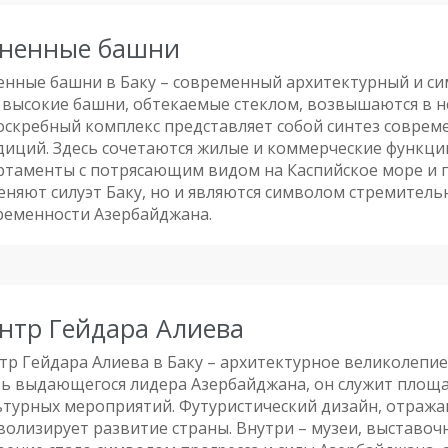
ненные башни
енные башни в Баку – современный архитектурный и си
 высокие башни, обтекаемые стеклом, возвышаются в не
оскребный комплекс представляет собой синтез совреме
диций. Здесь сочетаются жилые и коммерческие функци
ртаменты с потрясающим видом на Каспийское море и г
еняют силуэт Баку, но и являются символом стремитель
ременности Азербайджана.
нтр Гейдара Алиева
тр Гейдара Алиева в Баку – архитектурное великолепие
ть выдающегося лидера Азербайджана, он служит площад
ьтурных мероприятий. Футуристический дизайн, отраж
волизирует развитие страны. Внутри – музеи, выставоч