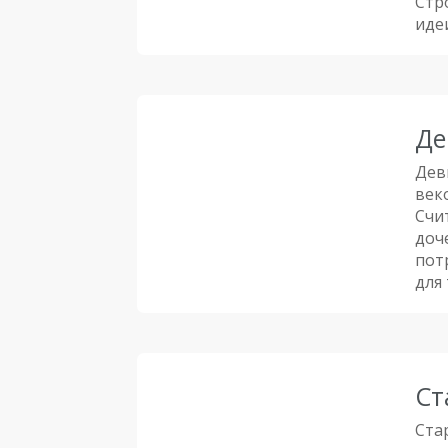
Стр
идеи
Де
Дев
век
Счи
доч
пот
для
Ст
Ста