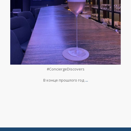
Фев 16
#ConciergeDiscovers
⠀
...
В конце прошлого год