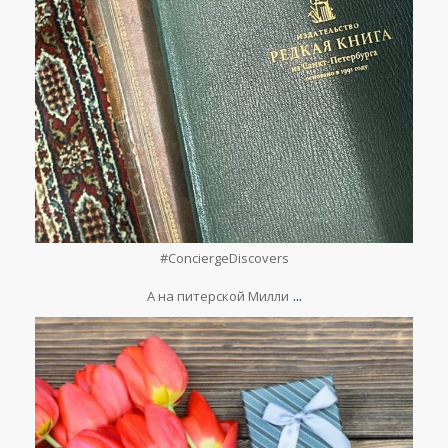
Мар 14
#ConciergeDiscovers
⠀
...
А на питерской Милли
lesclefsdorrussia