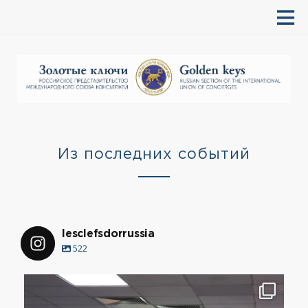
Из последних событий
lesclefsdorrussia
522
lesclefsdorrussia