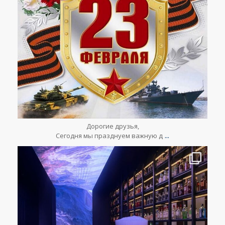
Фев 23
Дорогие друзья,
...
Сегодня мы празднуем важную д
lesclefsdorrussia