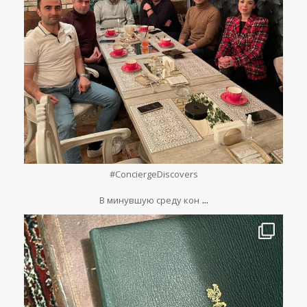
Мар 18
#ConciergeDiscovers
⠀
...
В минувшую среду кон
lesclefsdorrussia