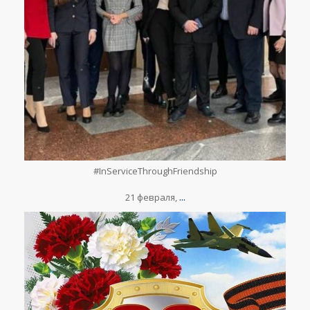
Фев 24
#InServiceThroughFriendship
⠀
...
21 февраля,
lesclefsdorrussia