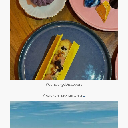
Апр 11
#ConciergeDiscovers
⠀
...
Уголок легких мыслей
lesclefsdorrussia