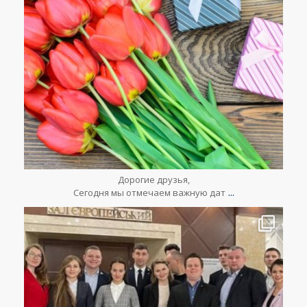
Мар 8
Дорогие друзья,
...
Сегодня мы отмечаем важную дат
lesclefsdorrussia