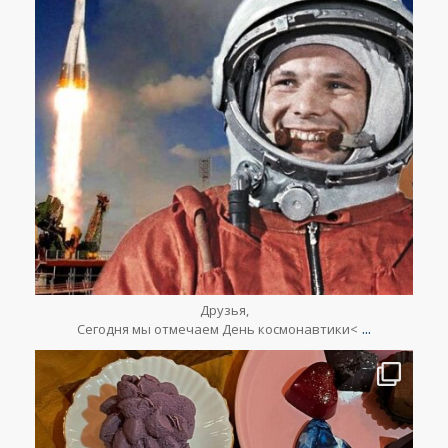
Апр 12
Друзья,
...
Сегодня мы отмечаем День космонавтики<
lesclefsdorrussia